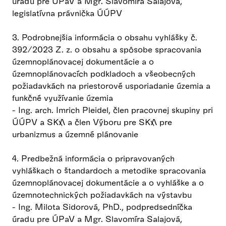
úradu pre ÚPaV a Mgr. Slavomíra Salajová,
legislatívna právnička ÚÚPV
3. Podrobnejšia informácia o obsahu vyhlášky č.
392/2023 Z. z. o obsahu a spôsobe spracovania
územnoplánovacej dokumentácie a o
územnoplánovacích podkladoch a všeobecných
požiadavkách na priestorové usporiadanie územia a
funkčné využívanie územia
- Ing. arch. Imrich Pleidel, člen pracovnej skupiny pri
ÚÚPV a SKA a člen Výboru pre SKA pre
urbanizmus a územné plánovanie
4. Predbežná informácia o pripravovaných
vyhláškach o štandardoch a metodike spracovania
územnoplánovacej dokumentácie a o vyhláške a o
územnotechnických požiadavkách na výstavbu
- Ing. Milota Sidorová, PhD., podpredsedníčka
úradu pre ÚPaV a Mgr. Slavomíra Salajová,