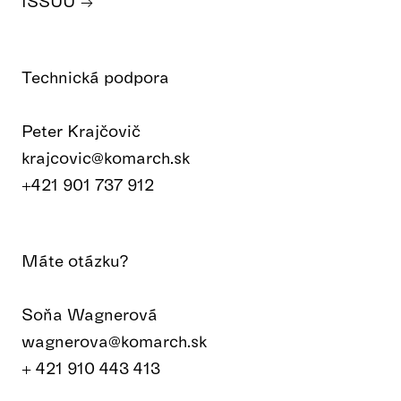
ISSUU
Technická podpora
Peter Krajčovič
krajcovic@komarch.sk
+421 901 737 912
Máte otázku?
Soňa Wagnerová
wagnerova@komarch.sk
+ 421 910 443 413