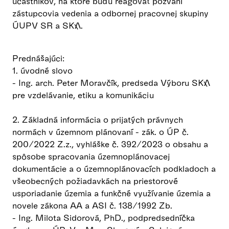
účastníkov, na ktoré budú reagovať pozvaní
zástupcovia vedenia a odbornej pracovnej skupiny
ÚUPV SR a SKA.
Prednášajúci:
1. úvodné slovo
- Ing. arch. Peter Moravčík, predseda Výboru SKA
pre vzdelávanie, etiku a komunikáciu
2. Základná informácia o prijatých právnych
normách v územnom plánovaní - zák. o ÚP č.
200/2022 Z.z., vyhláške č. 392/2023 o obsahu a
spôsobe spracovania územnoplánovacej
dokumentácie a o územnoplánovacích podkladoch a
všeobecných požiadavkách na priestorové
usporiadanie územia a funkčné využívanie územia a
novele zákona AA a ASI č. 138/1992 Zb.
- Ing. Milota Sidorová, PhD., podpredsedníčka