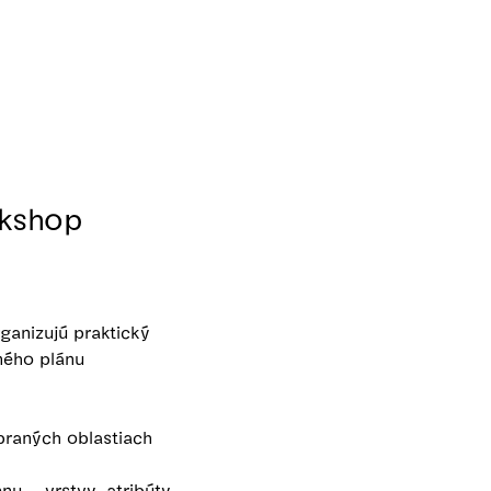
rkshop
anizujú praktický
ného plánu
braných oblastiach
u – vrstvy, atribúty