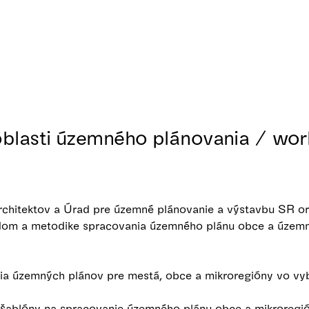
blasti územného plánovania / wo
chitektov a Úrad pre územné plánovanie a výstavbu SR org
dom a metodike spracovania územného plánu obce a územ
a územných plánov pre mestá, obce a mikroregióny vo vy
 šablóny na spracovanie územného plánu obce a mikroregión