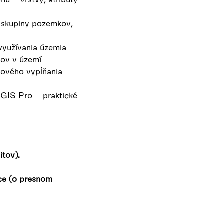
, skupiny pozemkov,
 využívania územia –
vov v území
orového vypĺňania
GIS Pro – praktické
itov).
ice (o presnom