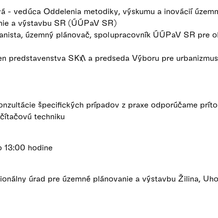
vá - vedúca Oddelenia metodiky, výskumu a inovácií územn
nie a výstavbu SR (ÚÚPaV SR)
anista, územný plánovač, spolupracovník ÚÚPaV SR pre o
len predstavenstva SKA a predseda Výboru pre urbanizmu
onzultácie špecifických prípadov z praxe odporúčame prí
očítačovú techniku
o 13:00 hodine
ionálny úrad pre územné plánovanie a výstavbu Žilina, Uho