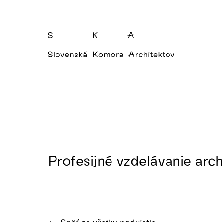
Profesijné vzdelávanie arch
Späť na všetky podujatia