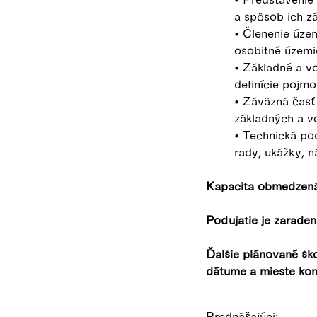
a spôsob ich z
• Členenie úze
osobitné územi
• Základné a vo
definície pojmo
• Záväzná časť 
základných a vo
• Technická po
rady, ukážky, 
Kapacita obmedzená
Podujatie je zaraden
Ďalšie plánované šk
dátume a mieste ko
Prednášajúci: