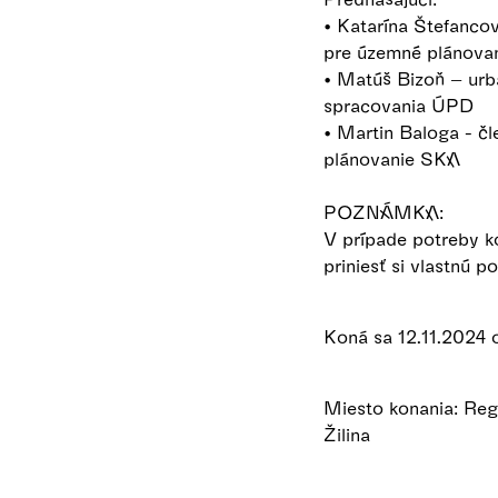
• Katarína Štefanco
pre územné plánova
• Matúš Bizoň – urb
spracovania ÚPD
• Martin Baloga - č
plánovanie SKA
POZNÁMKA:
V prípade potreby k
priniesť si vlastnú p
Koná sa 12.11.2024 
Miesto konania: Reg
Žilina