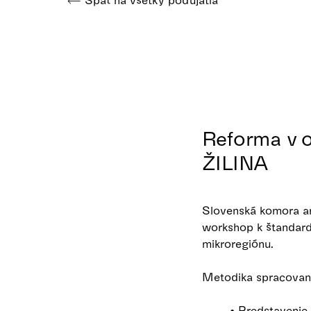
Reforma v o
ŽILINA
Slovenská komora ar
workshop k štandar
mikroregiónu.
Metodika spracovani
• Predstavenie