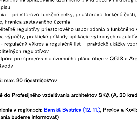
ápisu
mia – priestorovo-funkčné celky, priestorovo-funkčné časti
e, hranica zastavaného územia
liteľné regulatívy priestorového usporiadania a funkčného
v, výpočty, praktické príklady aplikácie vybraných regulatí
- regulačný výkres a regulačný list – praktické ukážky vz
liteľných regulatívov
dpora pre spracovanie územného plánu obce v QGIS a Arc
návody
: max. 30 účastníčok*ov
é do Profesijného vzdelávania architektov SKA (A, 20 kred
olenia v regiónoch:
Banská Bystrica (12. 11.)
, Prešov a Koš
nania budeme informovať)