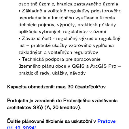
osobitné územie, hranica zastavaného územia
• Základné a voliteľné regulatívy priestorového
usporiadania a funkčného využívania územia –
definície pojmov, výpočty, praktické príklady
aplikácie vybraných regulatívov v území
• Záväzná časť - regulačný výkres a regulačný
list – praktické ukážky vzorového vypĺňania
základných a voliteľných regulatívov
• Technická podpora pre spracovanie
územného plánu obce v QGIS a ArcGIS Pro –
praktické rady, ukážky, návody
Kapacita obmedzená: max. 30 účastníčok*ov
Podujatie je zaradené do Profesijného vzdelávania
architektov SKA (A, 20 kreditov).
Ďalšie plánované školenie sa uskutoční v
Prešove
(11. 12. 2024)
.