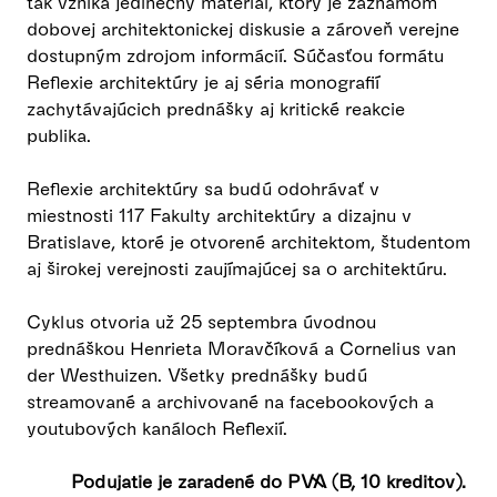
tak vzniká jedinečný materiál, ktorý je záznamom
dobovej architektonickej diskusie a zároveň verejne
dostupným zdrojom informácií. Súčasťou formátu
Reflexie architektúry je aj séria monografií
zachytávajúcich prednášky aj kritické reakcie
publika.
Reflexie architektúry sa budú odohrávať v
miestnosti 117 Fakulty architektúry a dizajnu v
Bratislave, ktoré je otvorené architektom, študentom
aj širokej verejnosti zaujímajúcej sa o architektúru.
Cyklus otvoria už 25 septembra úvodnou
prednáškou Henrieta Moravčíková a Cornelius van
der Westhuizen. Všetky prednášky budú
streamované a archivované na facebookových a
youtubových kanáloch Reflexií.
Podujatie je zaradené do PVA (B, 10 kreditov).