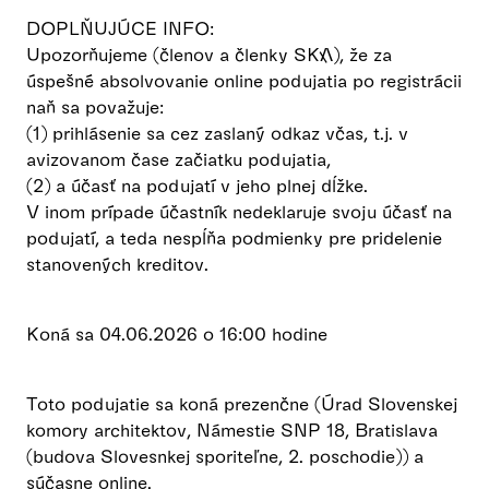
DOPLŇUJÚCE INFO:
Upozorňujeme (členov a členky SKA), že za
úspešné absolvovanie online podujatia po registrácii
naň sa považuje:
(1) prihlásenie sa cez zaslaný odkaz včas, t.j. v
avizovanom čase začiatku podujatia,
(2) a účasť na podujatí v jeho plnej dĺžke.
V inom prípade účastník nedeklaruje svoju účasť na
podujatí, a teda nespĺňa podmienky pre pridelenie
stanovených kreditov.
Koná sa 04.06.2026 o 16:00 hodine
Toto podujatie sa koná prezenčne (Úrad Slovenskej
komory architektov, Námestie SNP 18, Bratislava
(budova Slovesnkej sporiteľne, 2. poschodie)) a
súčasne online.