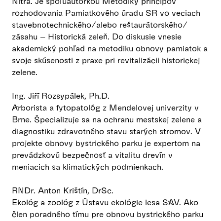
Nitra. Je spoluautorkou Metodiky princípov
rozhodovania Pamiatkového úradu SR vo veciach
stavebnotechnického/alebo reštaurátorského/
zásahu – Historická zeleň. Do diskusie vnesie
akademický pohľad na metodiku obnovy pamiatok a
svoje skúsenosti z praxe pri revitalizácii historickej
zelene.
Ing. Jiří Rozsypálek, Ph.D.
Arborista a fytopatológ z Mendelovej univerzity v
Brne. Špecializuje sa na ochranu mestskej zelene a
diagnostiku zdravotného stavu starých stromov. V
projekte obnovy bystrického parku je expertom na
prevádzkovú bezpečnosť a vitalitu drevín v
meniacich sa klimatických podmienkach.
RNDr. Anton Krištín, DrSc.
Ekológ a zoológ z Ústavu ekológie lesa SAV. Ako
člen poradného tímu pre obnovu bystrického parku